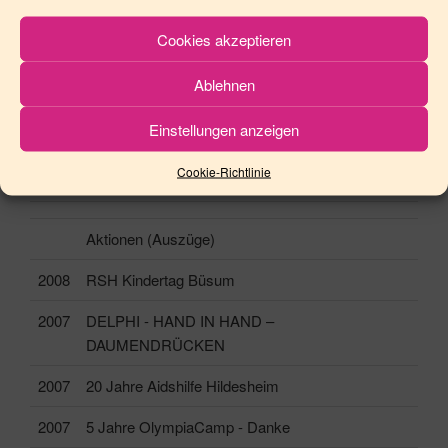
2003
OlympiaCamp Hildesheim
Cookies akzeptieren
2002
Deckblatt € Haushaltsplan Hildesheim DM-
Ablehnen
Denkmal
Einstellungen anzeigen
2000
Hand in Hand for Children Oberhausen
Cookie-Richtlinie
1999
Dorint Sülte-Lobbybar Hildesheim (heute Novotel)
Aktionen (Auszüge)
2008
RSH Kindertag Büsum
2007
DELPHI - HAND IN HAND –
DAUMENDRÜCKEN
2007
20 Jahre Aidshilfe Hildesheim
2007
5 Jahre OlympiaCamp - Danke