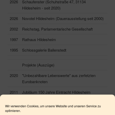
2026
Schaufenster (Schuhstraße 47, 31134
Hildesheim - seit 2020)
2026
Novotel Hildesheim (Dauerausstellung seit 2000)
2002
Reichstag, Parlamentarische Gesellschaft
1997
Rathaus Hildesheim
1995
Schlossgalerie Ballenstedt
Projekte (Auszüge)
2020
"Unbezahlbare Lebenswerte" aus zerfetzten
Eurobanknoten
2011
Jubiläum 150 Jahre Eintracht Hildesheim
2005
KSM Händebaum - 60 Jahre KSM
Wir verwenden Cookies, um unsere Website und unseren Service zu
optimieren.
2003
BOSCH Handabdrücke aller Mitarbeiter