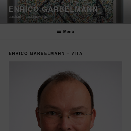
Zum
ENRICO GARBELMANN
Inhalt
cashart – Lebenswerte
springen
Menü
ENRICO GARBELMANN – VITA