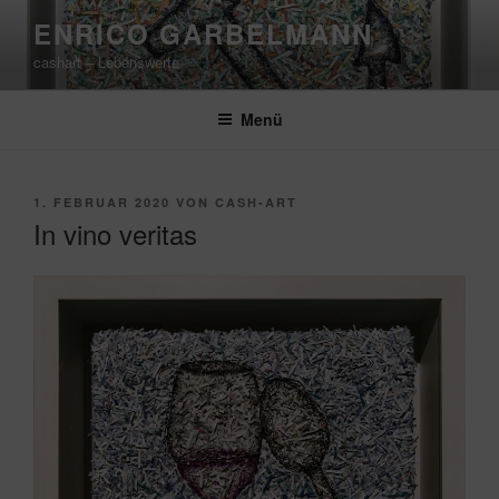
Zum
ENRICO GARBELMANN
Inhalt
cashart – Lebenswerte
springen
Menü
VERÖFFENTLICHT
1. FEBRUAR 2020
VON
CASH-ART
AM
In vino veritas